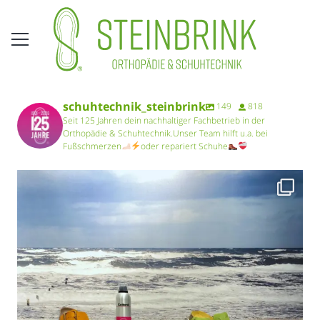
schuhtechnik_steinbrink
149
818
Seit 125 Jahren dein nachhaltiger Fachbetrieb in der
Orthopädie & Schuhtechnik.Unser Team hilft u.a. bei
Fußschmerzen
oder repariert Schuhe
Auf der Suche nach den perfekten Sommerschuhen?
...
18
0