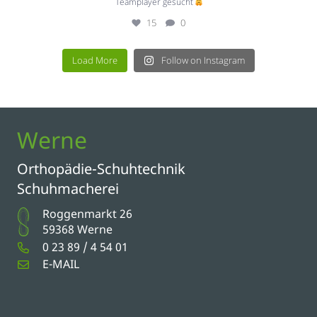
Teamplayer gesucht
15
0
Load More
Follow on Instagram
Werne
Orthopädie-Schuhtechnik
Schuhmacherei
Roggenmarkt 26
59368 Werne
0 23 89 / 4 54 01
E-MAIL