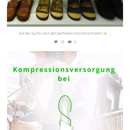
...
Auf der Suche nach den perfekten Sommerschuhen?
18
0
Die Temperaturen steigen – und eure Beine
...
7
0