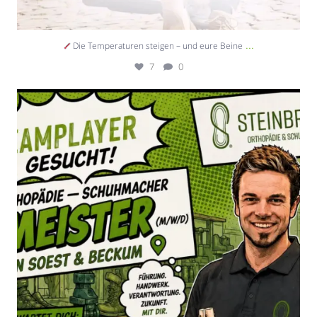
...
Die Temperaturen steigen – und eure Beine
7
0
Teamplayer gesucht
15
0