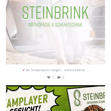
...
Die Temperaturen steigen – und eure Beine
7
0
Teamplayer gesucht
15
0