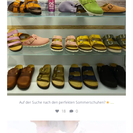
...
Auf der Suche nach den perfekten Sommerschuhen?
18
0
Die Temperaturen steigen – und eure Beine
...
7
0